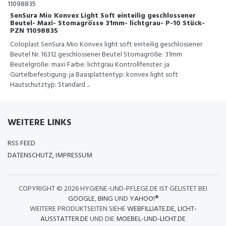
SenSura Mio Konvex Light Soft einteilig geschlossener
Beutel- Maxi- Stomagrösse 31mm- lichtgrau- P-10 Stück-
PZN 11098835
Coloplast SenSura Mio Konvex light soft einteilig geschlossener
Beutel Nr. 16312 geschlossener Beutel Stomagröße: 31mm
Beutelgröße: maxi Farbe: lichtgrau Kontrollfenster: ja
Gürtelbefestigung: ja Basisplattentyp: konvex light soft
Hautschutztyp: Standard ...
WEITERE LINKS
RSS FEED
DATENSCHUTZ, IMPRESSUM
COPYRIGHT ©
2026 HYGIENE-UND-PFLEGE.DE IST GELISTET BEI
GOOGLE
,
BING
UND
YAHOO!®
WEITERE PRODUKTSEITEN SIEHE
WEBFILLIATE.DE
,
LICHT-
AUSSTATTER.DE
UND DIE
MOEBEL-UND-LICHT.DE