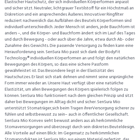
Elastischer Hautschutz, der sich individuellen Körperformen anpasst
und sicher sitzt. Neutraler, lichtgrauer Textilstoff für ein Höchstmaß an
Diskretion und ein ansprechendes Äußeres. Innovativer Ringfilter
reduziert nachweislich das Aufblähen des Beutels Körperformen sind
individuell unterschiedlich. Jeder Mensch ist anders, jede Bauchform ist
anders –, und die Körper- und Bauchform ändert sich im Lauf des Tages
und durch Bewegung - oder auch über die Jahre, etwa durch Ab- oder
Zunahme des Gewichts. Die passende Versorgung zu finden kann eine
Herausforderung sein. SenSura Mio passt sich dank der BodyFit
Technology® individuellen Körperformen an und folgt den natürlichen
Bewegungen des Körpers, so dass eine sichere Passform
gewährleistet ist. Das Besondere liegt in der Elastizität des
Hautschutzes. Er lässt sich stark dehnen und nimmt seine ursprüngliche
Form immer wieder an. Unsere Haut verfügt über eine natürliche
Elastizität, um allen Bewegungen des Körpers spielerisch folgen zu
können. SenSura Mio funktioniert nach dem gleichen Prinzip und sitzt
daher bei Bewegungen im Alltag dicht und sicher. SenSura Mio
unterstützt Stomaträger,sich beim Tragen ihrerVersorgung sicherer zu
fühlen und selbstbewusst zu sein– auch in öffentlicher Gesellschaft.
SenSura Mio Konvex sieht bewusst anders aus als herkömmliche
Stomaversorgungen und überzeugt durch sein diskretes Beuteldesign.
Alle Vorteile auf einen Blick: Im Gegensatz zu herkömmlichen
Stomaprodukten ist SenSura Mio aus einem Material gefertigt, das