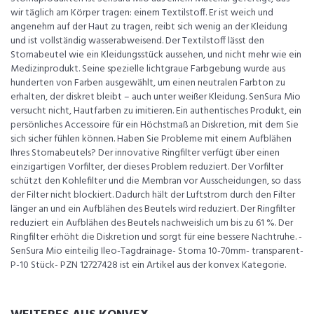
wir täglich am Körper tragen: einem Textilstoff. Er ist weich und
angenehm auf der Haut zu tragen, reibt sich wenig an der Kleidung
und ist vollständig wasserabweisend. Der Textilstoff lässt den
Stomabeutel wie ein Kleidungsstück aussehen, und nicht mehr wie ein
Medizinprodukt. Seine spezielle lichtgraue Farbgebung wurde aus
hunderten von Farben ausgewählt, um einen neutralen Farbton zu
erhalten, der diskret bleibt – auch unter weißer Kleidung. SenSura Mio
versucht nicht, Hautfarben zu imitieren. Ein authentisches Produkt, ein
persönliches Accessoire für ein Höchstmaß an Diskretion, mit dem Sie
sich sicher fühlen können. Haben Sie Probleme mit einem Aufblähen
Ihres Stomabeutels? Der innovative Ringfilter verfügt über einen
einzigartigen Vorfilter, der dieses Problem reduziert. Der Vorfilter
schützt den Kohlefilter und die Membran vor Ausscheidungen, so dass
der Filter nicht blockiert. Dadurch hält der Luftstrom durch den Filter
länger an und ein Aufblähen des Beutels wird reduziert. Der Ringfilter
reduziert ein Aufblähen des Beutels nachweislich um bis zu 61 %. Der
Ringfilter erhöht die Diskretion und sorgt für eine bessere Nachtruhe. -
SenSura Mio einteilig Ileo-Tagdrainage- Stoma 10-70mm- transparent-
P-10 Stück- PZN 12727428 ist ein Artikel aus der konvex Kategorie.