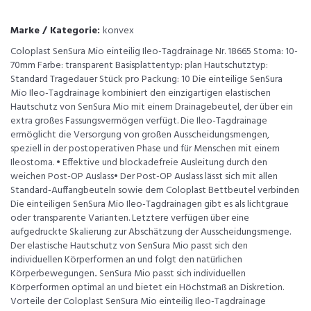
Marke / Kategorie:
konvex
Coloplast SenSura Mio einteilig Ileo-Tagdrainage Nr. 18665 Stoma: 10-
70mm Farbe: transparent Basisplattentyp: plan Hautschutztyp:
Standard Tragedauer Stück pro Packung: 10 Die einteilige SenSura
Mio Ileo-Tagdrainage kombiniert den einzigartigen elastischen
Hautschutz von SenSura Mio mit einem Drainagebeutel, der über ein
extra großes Fassungsvermögen verfügt. Die Ileo-Tagdrainage
ermöglicht die Versorgung von großen Ausscheidungsmengen,
speziell in der postoperativen Phase und für Menschen mit einem
Ileostoma. • Effektive und blockadefreie Ausleitung durch den
weichen Post-OP Auslass• Der Post-OP Auslass lässt sich mit allen
Standard-Auffangbeuteln sowie dem Coloplast Bettbeutel verbinden
Die einteiligen SenSura Mio Ileo-Tagdrainagen gibt es als lichtgraue
oder transparente Varianten. Letztere verfügen über eine
aufgedruckte Skalierung zur Abschätzung der Ausscheidungsmenge.
Der elastische Hautschutz von SenSura Mio passt sich den
individuellen Körperformen an und folgt den natürlichen
Körperbewegungen.. SenSura Mio passt sich individuellen
Körperformen optimal an und bietet ein Höchstmaß an Diskretion.
Vorteile der Coloplast SenSura Mio einteilig Ileo-Tagdrainage