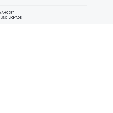
YAHOO!®
UND-LICHT.DE