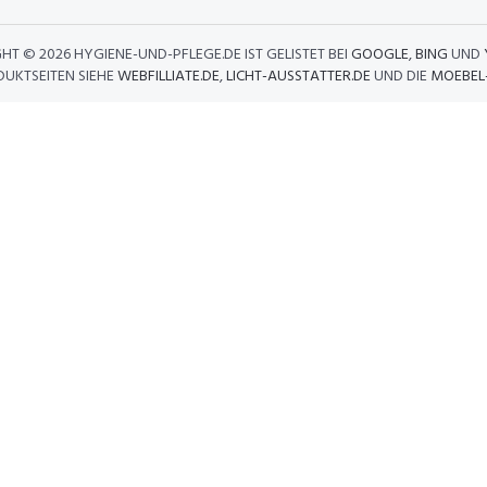
GHT ©
2026 HYGIENE-UND-PFLEGE.DE IST GELISTET BEI
GOOGLE
,
BING
UND
DUKTSEITEN SIEHE
WEBFILLIATE.DE
,
LICHT-AUSSTATTER.DE
UND DIE
MOEBEL-