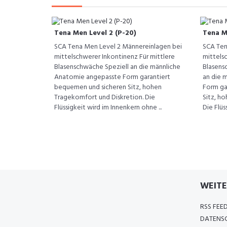
Tena Men Level 2 (P-20)
Tena Me
SCA Tena Men Level 2 Männereinlagen bei
SCA Ten
mittelschwerer Inkontinenz Für mittlere
mittels
Blasenschwäche Speziell an die männliche
Blasens
Anatomie angepasste Form garantiert
an die 
bequemen und sicheren Sitz, hohen
Form ga
Tragekomfort und Diskretion. Die
Sitz, h
Flüssigkeit wird im Innenkern ohne ...
Die Flüss
WEITE
RSS FEE
DATENSC