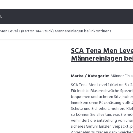
TE
Men Level 1 (Karton 144 Stück) Männereinlagen bei Inkontinenz
SCA Tena Men Level
Männereinlagen bei
Marke / Kategorie:
Männer Einla
SCA Tena Men Level 1 (Karton 6 x 2
Für leichte Blasenschwäche Spezie
bequemen und sicheren Sitz, hohen 
Innenkern ohne Rücknässung vollst
Schutz und Sicherheit. mehrere Kleb
so können Sie alles tun, was Sie m
verhindert die Entstehung von una
sicheres Gefühl. Einzlen verpackt, 
Angenehm zu tragen dank weicher Ob