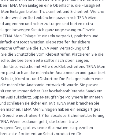
ben TENA Men Einlagen eine Oberfläche, die Flüssigkeit
A Men Einlagen bieten Trockenheit und Sicherheit. Weiche
ank der weichen Seitenbünchen passen sich TENA Men
sind angenehm und sicher zu tragen und bieten extra
Einlagen bewegen Sie sich ganz ungezwungen. Einzeln
e TENA Men Einlage ist einzeln verpackt, praktisch und
 einfach entsorgt werden. Klebestreifen für sichere
rwäsche Öffnen Sie die TENA Men Verpackung und
n Sie die Schutzfolie vom Klebestreifen. Platzieren Sie die
sche, die breitere Seite sollte nach oben zeigen.
in der Unterwäsche mit Hilfe des Klebestreifens. TENA Men
nform passt sich an die männliche Anatomie an und garantiert
 Schutz, Komfort und Diskretion Die Einlagen haben eine
r die männliche Anatomie entwickelt wurde. Sie passen
sitzen so immer sicher. Der hochabsorbierende Saugkern
ven Auslaufschutz. Super-saugfähige Polymere im Inneren
und schließen sie sicher ein. Mit TENA Men brauchen Sie
en machen. TENA Men Einlagen haben ein einzigartiges
Gerüche neutralisiert ? für absolute Sicherheit. Lieferung
 TENA Wenn es darum geht, das Leben trotz
 genießen, gibt es keine Alternative zu speziellen
breiteste Sortiment an Schutzprodukten für