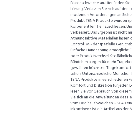
Blasenschwäche an. Hier finden Sie 
Lösung. Verlassen Sie sich auf den
modernen Anforderungen an Sicherh
Produkt TENA Produkte wurden spez
Körper entfernt einzuschließen. U
verbessert. Das Ergebnis ist nicht 
Atmungsaktive Materialien lassen 
ControlTM - der spezielle Geruchsbi
Einfache Handhabung ermöglicht E
oder Produktwechsel. Stoffähnlich
Bündchen sorgen für mehr Trageko
gewähren höchsten Tragekomfort un
sehen. Unterschiedliche Menschen h
TENA Produkte in verschiedenen Fo
Komfort und Diskretion für jeden Le
lesen Sie vor Gebrauch von diesem
Sie sich an die Anweisungen des H
vom Original abweichen. - SCA Ten
Inkontinenz ist ein Artikel aus der