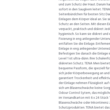
und zum Schutz der Haut. Darum ha
sofort in den Saugkern leitet. TEN
Seitenbündchen für besten Sitz D
Einlagen dem Körper ideal an. Sie 
Schutz an den Seiten. Mit diesen 
verpackt, praktisch und diskret Jed
hygienisch. So kann sie diskret und
Fixierung in eng anliegender Unte
entfalten Sie die Einlage. Entferne
Einlage in eng anliegender Unterwä
Befestigen Sie danach die Einlage 
Level 1 ist ultra-dünn. Ihre Schale
diskreten Schutz. TENA Men bietet
bequeme Passform, die speziell fü
sich jeder Körperbewegung an und 
garantiert Trockenheit und effekti
der Einlage nehmen Flüssigkeit auf 
sich um Blasenschwäche keine Sorg
Odour Control Sytem, das mögliche 
im Versandkarton mit 6 x 24 Stück
Blasenschwäche oder Inkontinenz zu
Schutzprodukten. TENA bietet das 