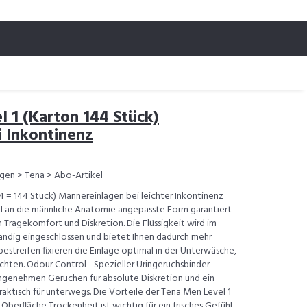
 1 (Karton 144 Stück)
 Inkontinenz
gen > Tena > Abo-Artikel
4 = 144 Stück) Männereinlagen bei leichter Inkontinenz
ll an die männliche Anatomie angepasste Form garantiert
Tragekomfort und Diskretion. Die Flüssigkeit wird im
ändig eingeschlossen und bietet Ihnen dadurch mehr
estreifen fixieren die Einlage optimal in der Unterwäsche,
öchten. Odour Control - Spezieller Uringeruchsbinder
ngenehmen Gerüchen für absolute Diskretion und ein
praktisch für unterwegs. Die Vorteile der Tena Men Level 1
erfläche Trockenheit ist wichtig für ein frisches Gefühl