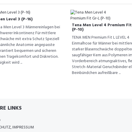
n Level 3 (P-16)
Tena Men Level 4 Premium Fit
a Men Level 3 Männereinlagen bei
(P-10)
chwerer Inkontinenz Für mittlere
TENA MEN Premium Fit L LEVEL 4
chwäche mit extra Schutz Speziell
Einmalhose für Männer bei mittlere
männliche Anatomie angepasste
starker Blasenschwäche doppelte
rantiert bequemen und sicheren
saugfähiger Kern aus Polymeren i
ohen Tragekomfort und Diskretion.
Vorderbereich atmungsaktives, fle
igkeit wird ...
Stretch-Material Geruchsbinder el
Beinbündchen aufreißbare ...
RE LINKS
D
HUTZ, IMPRESSUM