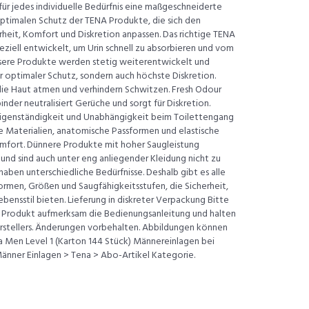
für jedes individuelle Bedürfnis eine maßgeschneiderte
 optimalen Schutz der TENA Produkte, die sich den
eit, Komfort und Diskretion anpassen. Das richtige TENA
iell entwickelt, um Urin schnell zu absorbieren und vom
nsere Produkte werden stetig weiterentwickelt und
nur optimaler Schutz, sondern auch höchste Diskretion.
die Haut atmen und verhindern Schwitzen. Fresh Odour
nder neutralisiert Gerüche und sorgt für Diskretion.
igenständigkeit und Unabhängigkeit beim Toilettengang
e Materialien, anatomische Passformen und elastische
mfort. Dünnere Produkte mit hoher Saugleistung
d sind auch unter eng anliegender Kleidung nicht zu
aben unterschiedliche Bedürfnisse. Deshalb gibt es alle
rmen, Größen und Saugfähigkeitsstufen, die Sicherheit,
bensstil bieten. Lieferung in diskreter Verpackung Bitte
 Produkt aufmerksam die Bedienungsanleitung und halten
erstellers. Änderungen vorbehalten. Abbildungen können
a Men Level 1 (Karton 144 Stück) Männereinlagen bei
 Männer Einlagen > Tena > Abo-Artikel Kategorie.