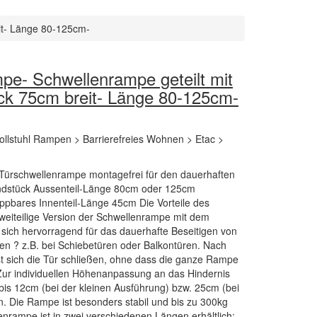
it- Länge 80-125cm-
pe- Schwellenrampe geteilt mit
ck 75cm breit- Länge 80-125cm-
llstuhl Rampen > Barrierefreies Wohnen > Etac >
 Türschwellenrampe montagefrei für den dauerhaften
Endstück Aussenteil-Länge 80cm oder 125cm
appbares Innenteil-Länge 45cm Die Vorteile des
weiteilige Version der Schwellenrampe mit dem
sich hervorragend für das dauerhafte Beseitigen von
en ? z.B. bei Schiebetüren oder Balkontüren. Nach
 sich die Tür schließen, ohne dass die ganze Rampe
Zur individuellen Höhenanpassung an das Hindernis
is 12cm (bei der kleinen Ausführung) bzw. 25cm (bei
n. Die Rampe ist besonders stabil und bis zu 300kg
lenrampe ist in zwei verschiedenen Längen erhältlich: