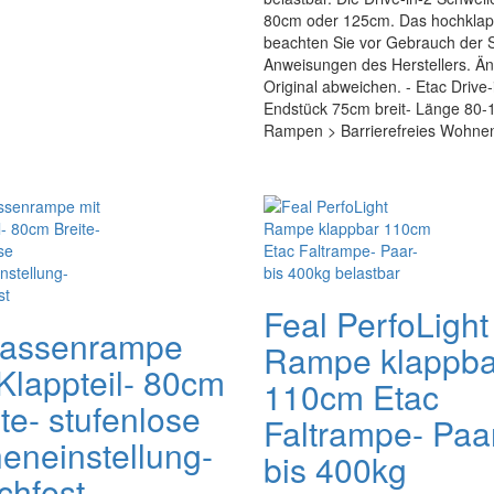
80cm oder 125cm. Das hochklapp
beachten Sie vor Gebrauch der 
Anweisungen des Herstellers. Ä
Original abweichen. - Etac Driv
Endstück 75cm breit- Länge 80-12
Rampen > Barrierefreies Wohnen
Feal PerfoLight
rassenrampe
Rampe klappba
 Klappteil- 80cm
110cm Etac
te- stufenlose
Faltrampe- Paa
eneinstellung-
bis 400kg
chfest