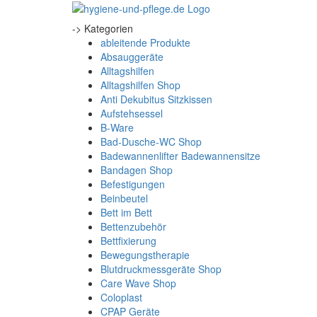
-> Kategorien
ableitende Produkte
Absauggeräte
Alltagshilfen
Alltagshilfen Shop
Anti Dekubitus Sitzkissen
Aufstehsessel
B-Ware
Bad-Dusche-WC Shop
Badewannenlifter Badewannensitze
Bandagen Shop
Befestigungen
Beinbeutel
Bett im Bett
Bettenzubehör
Bettfixierung
Bewegungstherapie
Blutdruckmessgeräte Shop
Care Wave Shop
Coloplast
CPAP Geräte