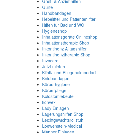
Greif- & Anziehhilfen
Gurte
Handbandagen
Hebelifter und Patientenlifter
Hilfen für Bad und WC
Hygieneshop
Inhalationsgeräte Onlineshop
Inhalationstherapie Shop
Inkontinenz Alltagshilfen
Inkontinenztherapie Shop
Invacare
Jetzt mieten
Klinik- und Pflegeheimbedarf
Kniebandagen
Körperhygiene
Körperpflege
Kolostomiebeutel
konvex
Lady Einlagen
Lagerungshilfen Shop
Leichtgewichtsrollstuhl
Loewenstein-Medical
Männer Einlagen