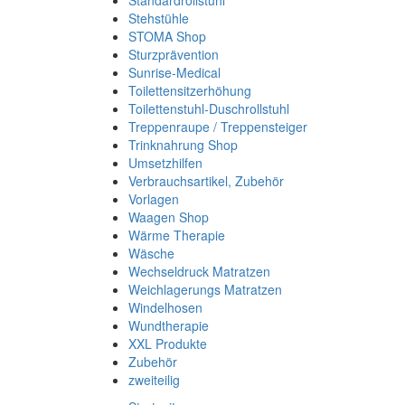
Standardrollstuhl
Stehstühle
STOMA Shop
Sturzprävention
Sunrise-Medical
Toilettensitzerhöhung
Toilettenstuhl-Duschrollstuhl
Treppenraupe / Treppensteiger
Trinknahrung Shop
Umsetzhilfen
Verbrauchsartikel, Zubehör
Vorlagen
Waagen Shop
Wärme Therapie
Wäsche
Wechseldruck Matratzen
Weichlagerungs Matratzen
Windelhosen
Wundtherapie
XXL Produkte
Zubehör
zweiteilig