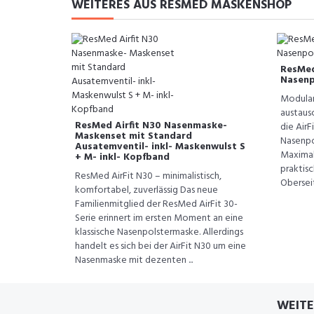
WEITERES AUS RESMED MASKENSHOP
ResMed
Nasenp
Modular
austaus
ResMed Airfit N30 Nasenmaske-
die AirF
Maskenset mit Standard
Nasenpo
Ausatemventil- inkl- Maskenwulst S
Maximal
+ M- inkl- Kopfband
praktis
ResMed AirFit N30 – minimalistisch,
Oberseit
komfortabel, zuverlässig Das neue
Familienmitglied der ResMed AirFit 30-
Serie erinnert im ersten Moment an eine
klassische Nasenpolstermaske. Allerdings
handelt es sich bei der AirFit N30 um eine
Nasenmaske mit dezenten ...
WEITE