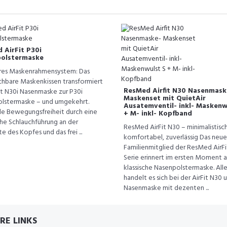
 AirFit P30i
olstermaske
es Maskenrahmensystem: Das
chbare Maskenkissen transformiert
ResMed Airfit N30 Nasenmask
it N30i Nasenmaske zur P30i
Maskenset mit QuietAir
lstermaske – und umgekehrt.
Ausatemventil- inkl- Maskenw
e Bewegungsfreiheit durch eine
+ M- inkl- Kopfband
che Schlauchführung an der
ResMed AirFit N30 – minimalistisch
e des Kopfes und das frei ...
komfortabel, zuverlässig Das neue
Familienmitglied der ResMed AirFi
Serie erinnert im ersten Moment a
klassische Nasenpolstermaske. Alle
handelt es sich bei der AirFit N30 
Nasenmaske mit dezenten ...
RE LINKS