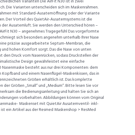
schiedlichen Varianten Die AirFit N30 ist in zwei
lich. Die Varianten unterscheiden sich im Maskenrahmen.
ahmen mit Standard-Ausatemöffnung oder der Variante
n. Der Vorteil des QuietAir-Ausatemsystems ist die
on der Ausatemluft. Sie werden den Unterschied hören –
Die AirFit N30 – angenehmes Tragegefühl Das vorgeformte
chmiegt sich besonders angenehm unterhalb Ihrer Nase
 eine präzise ausgearbeitete Septum-Membran, die
ng und hohen Komfort sorgt. Das die Nase von unten
 den Druck vom Nasenrücken, sodass Druckstellen der
malistische Design gewährleistet eine einfache
30 Nasenmaske besteht aus nur drei Komponenten: dem
 Kopfband und einem Nasenflügel-Maskenkissen, das in
ekennzeichneten Größen erhältlich ist. Das komplette
 der Größen „Small“ und „Medium“. Bitte lesen Sie vor
rksam die Bedienungsanleitung und halten Sie sich an
Änderungen vorbehalten. Abbildungen können vom Original
senmaske- Maskenset mit QuietAir Ausatemventil- inkl-
 ist ein Artikel aus der Resmed Maskenshop > ResMed