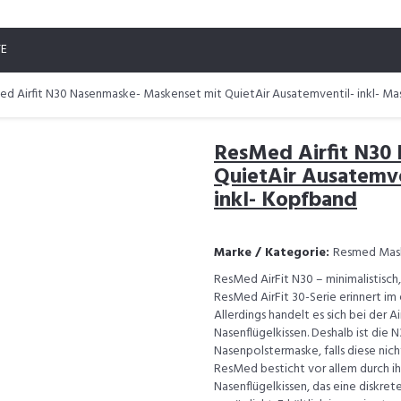
TE
d Airfit N30 Nasenmaske- Maskenset mit QuietAir Ausatemventil- inkl- Ma
ResMed Airfit N30
QuietAir Ausatemve
inkl- Kopfband
Marke / Kategorie:
Resmed Mas
ResMed AirFit N30 – minimalistisch
ResMed AirFit 30-Serie erinnert i
Allerdings handelt es sich bei der
Nasenflügelkissen. Deshalb ist die 
Nasenpolstermaske, falls diese ni
ResMed besticht vor allem durch ih
Nasenflügelkissen, das eine diskr