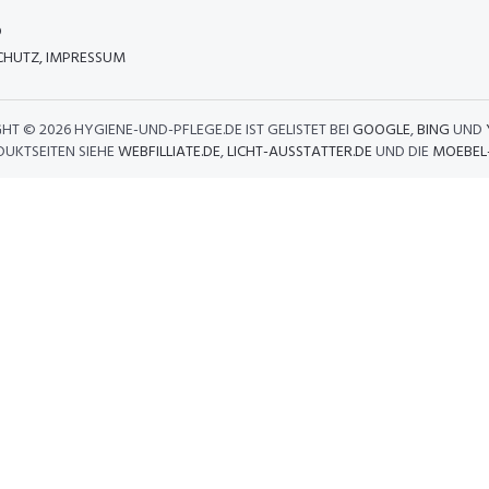
D
HUTZ, IMPRESSUM
GHT ©
2026 HYGIENE-UND-PFLEGE.DE IST GELISTET BEI
GOOGLE
,
BING
UND
DUKTSEITEN SIEHE
WEBFILLIATE.DE
,
LICHT-AUSSTATTER.DE
UND DIE
MOEBEL-