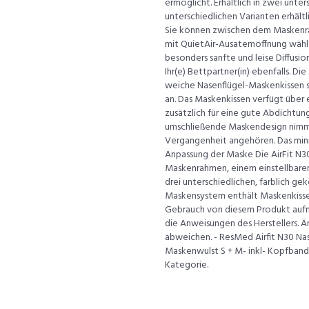
ermöglicht. Erhältlich in zwei unter
unterschiedlichen Varianten erhält
Sie können zwischen dem Maskenr
mit QuietAir-Ausatemöffnung wähle
besonders sanfte und leise Diffusi
Ihr(e) Bettpartner(in) ebenfalls. 
weiche Nasenflügel-Maskenkissen s
an. Das Maskenkissen verfügt über
zusätzlich für eine gute Abdichtu
umschließende Maskendesign nimmt
Vergangenheit angehören. Das mini
Anpassung der Maske Die AirFit N
Maskenrahmen, einem einstellbaren
drei unterschiedlichen, farblich g
Maskensystem enthält Maskenkissen
Gebrauch von diesem Produkt aufme
die Anweisungen des Herstellers. 
abweichen. - ResMed Airfit N30 Na
Maskenwulst S + M- inkl- Kopfband
Kategorie.