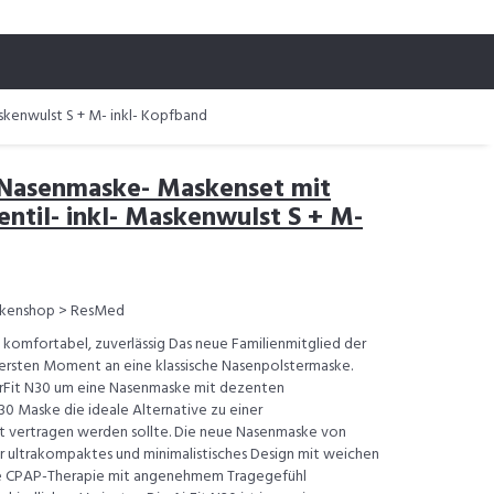
skenwulst S + M- inkl- Kopfband
 Nasenmaske- Maskenset mit
ntil- inkl- Maskenwulst S + M-
kenshop > ResMed
, komfortabel, zuverlässig Das neue Familienmitglied der
m ersten Moment an eine klassische Nasenpolstermaske.
 AirFit N30 um eine Nasenmaske mit dezenten
N30 Maske die ideale Alternative zu einer
cht vertragen werden sollte. Die neue Nasenmaske von
r ultrakompaktes und minimalistisches Design mit weichen
ete CPAP-Therapie mit angenehmem Tragegefühl