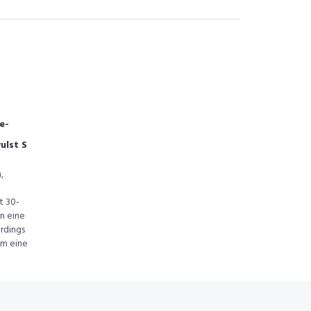
e-
ulst S
,
t 30-
n eine
rdings
um eine