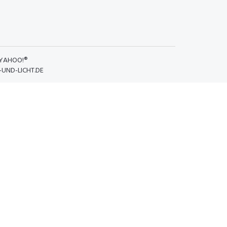
YAHOO!®
UND-LICHT.DE