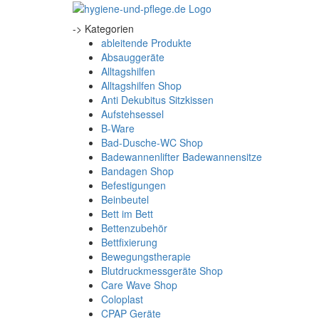
-> Kategorien
ableitende Produkte
Absauggeräte
Alltagshilfen
Alltagshilfen Shop
Anti Dekubitus Sitzkissen
Aufstehsessel
B-Ware
Bad-Dusche-WC Shop
Badewannenlifter Badewannensitze
Bandagen Shop
Befestigungen
Beinbeutel
Bett im Bett
Bettenzubehör
Bettfixierung
Bewegungstherapie
Blutdruckmessgeräte Shop
Care Wave Shop
Coloplast
CPAP Geräte