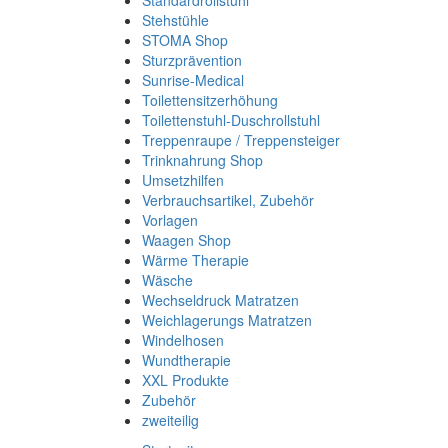
Standardrollstuhl
Stehstühle
STOMA Shop
Sturzprävention
Sunrise-Medical
Toilettensitzerhöhung
Toilettenstuhl-Duschrollstuhl
Treppenraupe / Treppensteiger
Trinknahrung Shop
Umsetzhilfen
Verbrauchsartikel, Zubehör
Vorlagen
Waagen Shop
Wärme Therapie
Wäsche
Wechseldruck Matratzen
Weichlagerungs Matratzen
Windelhosen
Wundtherapie
XXL Produkte
Zubehör
zweiteilig