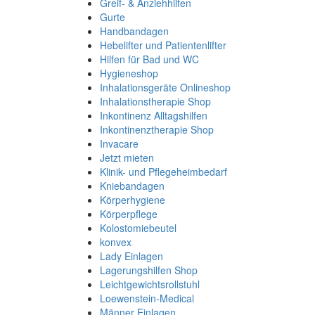
Greif- & Anziehhilfen
Gurte
Handbandagen
Hebelifter und Patientenlifter
Hilfen für Bad und WC
Hygieneshop
Inhalationsgeräte Onlineshop
Inhalationstherapie Shop
Inkontinenz Alltagshilfen
Inkontinenztherapie Shop
Invacare
Jetzt mieten
Klinik- und Pflegeheimbedarf
Kniebandagen
Körperhygiene
Körperpflege
Kolostomiebeutel
konvex
Lady Einlagen
Lagerungshilfen Shop
Leichtgewichtsrollstuhl
Loewenstein-Medical
Männer Einlagen