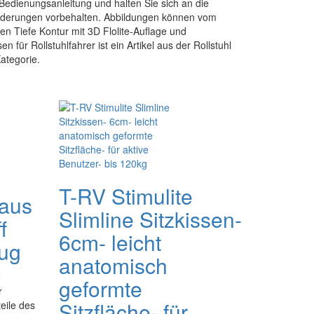
Bedienungsanleitung und halten Sie sich an die
nderungen vorbehalten. Abbildungen können vom
en Tiefe Kontur mit 3D Flolite-Auflage und
 für Rollstuhlfahrer ist ein Artikel aus der Rollstuhl
ategorie.
T-RV Stimulite
 aus
Slimline Sitzkissen-
f
6cm- leicht
zug
anatomisch
U
geformte
r
Sitzfläche- für
eile des