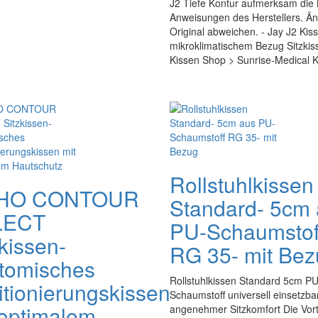
J2 Tiefe Kontur aufmerksam die 
Anweisungen des Herstellers. Ä
Original abweichen. - Jay J2 Kiss
mikroklimatischem Bezug Sitzkissen
Kissen Shop > Sunrise-Medical K
Rollstuhlkissen
HO CONTOUR
Standard- 5cm
LECT
PU-Schaumstof
kissen-
RG 35- mit Be
tomisches
Rollstuhlkissen Standard 5cm P
itionierungskissen
Schaumstoff universell einsetzba
 optimalem
angenehmer Sitzkomfort Die Vort