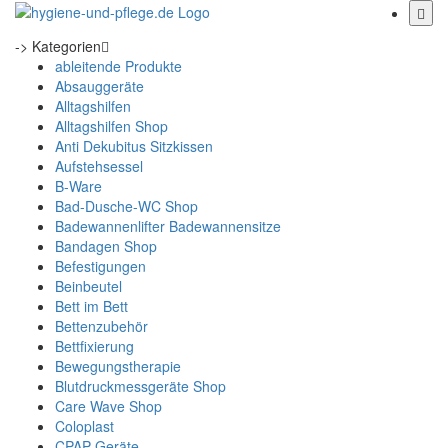
-> Kategorien
ableitende Produkte
Absauggeräte
Alltagshilfen
Alltagshilfen Shop
Anti Dekubitus Sitzkissen
Aufstehsessel
B-Ware
Bad-Dusche-WC Shop
Badewannenlifter Badewannensitze
Bandagen Shop
Befestigungen
Beinbeutel
Bett im Bett
Bettenzubehör
Bettfixierung
Bewegungstherapie
Blutdruckmessgeräte Shop
Care Wave Shop
Coloplast
CPAP Geräte