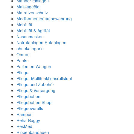
Männer Einlagen
Massageöle
Matratzenschutz
Medikamentenaufbewahrung
Mobilität
Mobilität & Agilität
Nasenmasken
Notrufanlagen Rufanlagen
ohnekategorie
Omron
Pants
Patienten Waagen
Pflege
Pflege- Multifunktionsrollstuhl
Pflege und Zubehör
Pflege & Versorgung
Pflegebetten
Pflegebetten Shop
Pflegeoveralls
Rampen
Reha-Buggy
ResMed
Rippenbandagen