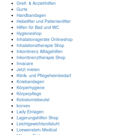
Greif- & Anziehhilfen
Gurte
Handbandagen
Hebelifter und Patientenlifter
Hilfen für Bad und WC
Hygieneshop
Inhalationsgeräte Onlineshop
Inhalationstherapie Shop
Inkontinenz Alltagshilfen
Inkontinenztherapie Shop
Invacare
Jetzt mieten
Klinik- und Pflegeheimbedarf
Kniebandagen
Körperhygiene
Körperpflege
Kolostomiebeutel
konvex
Lady Einlagen
Lagerungshilfen Shop
Leichtgewichtsrollstuhl
Loewenstein-Medical