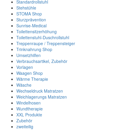
Standardrollstuhl
Stehstühle
STOMA Shop
Sturzprävention
Sunrise-Medical
Toilettensitzerhöhung
Toilettenstuhl-Duschrollstuhl
Treppenraupe / Treppensteiger
Trinknahrung Shop
Umsetzhilfen
Verbrauchsartikel, Zubehör
Vorlagen
Waagen Shop
Wärme Therapie
Wäsche
Wechseldruck Matratzen
Weichlagerungs Matratzen
Windelhosen
Wundtherapie
XXL Produkte
Zubehör
zweiteilig