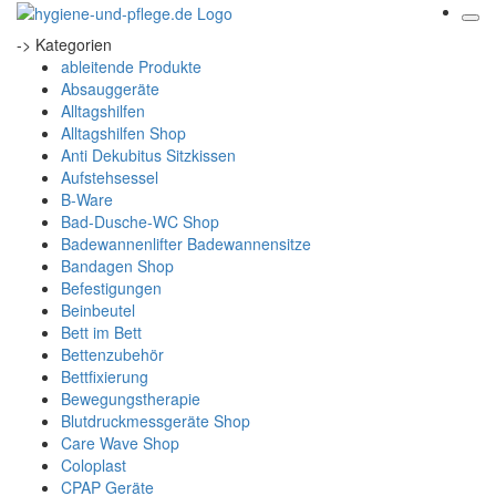
-> Kategorien
ableitende Produkte
Absauggeräte
Alltagshilfen
Alltagshilfen Shop
Anti Dekubitus Sitzkissen
Aufstehsessel
B-Ware
Bad-Dusche-WC Shop
Badewannenlifter Badewannensitze
Bandagen Shop
Befestigungen
Beinbeutel
Bett im Bett
Bettenzubehör
Bettfixierung
Bewegungstherapie
Blutdruckmessgeräte Shop
Care Wave Shop
Coloplast
CPAP Geräte