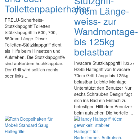
Stützgriff-
Toilettenpapierhalter
70cm Länge-
weiss- zur
FRELU-Sicherheits-
Stützklappgriff Toiletten-
Wandmontage-
Stützklappgriff in 600, 700,
bis 125kg
850mm Länge Dieser
Toiletten-Stützklappgriff dient
belastbar
als Hilfe beim Hinsetzen und
Aufstehen. Die Stützklappgriffe
Invacare Stützklappgriff H335 /
sind außerdem hochklappbar.
H345 Haltegriff von Invacare
Der Griff wird seitlich rechts
70cm Griff-Länge bis 125kg
oder links ...
belastbar Leichte Montage
Unterstützt den Benutzer Nur
sechs Schrauben Design fügt
sich ins Bad ein Einfach zu
befestigen Hilft dem Benutzer
beim aufstehen Die Vorteile ...