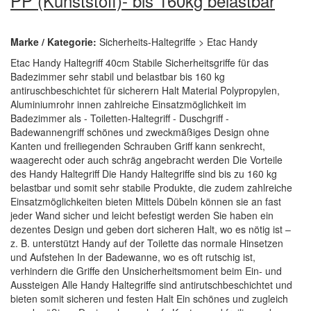
PP (Kunststoff)- bis 160kg belastbar
Marke / Kategorie:
Sicherheits-Haltegriffe > Etac Handy
Etac Handy Haltegriff 40cm Stabile Sicherheitsgriffe für das
Badezimmer sehr stabil und belastbar bis 160 kg
antiruschbeschichtet für sicherern Halt Material Polypropylen,
Aluminiumrohr innen zahlreiche Einsatzmöglichkeit im
Badezimmer als - Toiletten-Haltegriff - Duschgriff -
Badewannengriff schönes und zweckmäßiges Design ohne
Kanten und freiliegenden Schrauben Griff kann senkrecht,
waagerecht oder auch schräg angebracht werden Die Vorteile
des Handy Haltegriff Die Handy Haltegriffe sind bis zu 160 kg
belastbar und somit sehr stabile Produkte, die zudem zahlreiche
Einsatzmöglichkeiten bieten Mittels Dübeln können sie an fast
jeder Wand sicher und leicht befestigt werden Sie haben ein
dezentes Design und geben dort sicheren Halt, wo es nötig ist –
z. B. unterstützt Handy auf der Toilette das normale Hinsetzen
und Aufstehen In der Badewanne, wo es oft rutschig ist,
verhindern die Griffe den Unsicherheitsmoment beim Ein- und
Aussteigen Alle Handy Haltegriffe sind antirutschbeschichtet und
bieten somit sicheren und festen Halt Ein schönes und zugleich