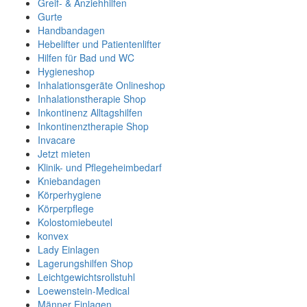
Greif- & Anziehhilfen
Gurte
Handbandagen
Hebelifter und Patientenlifter
Hilfen für Bad und WC
Hygieneshop
Inhalationsgeräte Onlineshop
Inhalationstherapie Shop
Inkontinenz Alltagshilfen
Inkontinenztherapie Shop
Invacare
Jetzt mieten
Klinik- und Pflegeheimbedarf
Kniebandagen
Körperhygiene
Körperpflege
Kolostomiebeutel
konvex
Lady Einlagen
Lagerungshilfen Shop
Leichtgewichtsrollstuhl
Loewenstein-Medical
Männer Einlagen