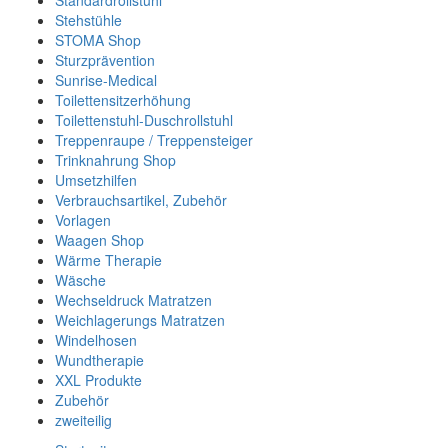
Standardrollstuhl
Stehstühle
STOMA Shop
Sturzprävention
Sunrise-Medical
Toilettensitzerhöhung
Toilettenstuhl-Duschrollstuhl
Treppenraupe / Treppensteiger
Trinknahrung Shop
Umsetzhilfen
Verbrauchsartikel, Zubehör
Vorlagen
Waagen Shop
Wärme Therapie
Wäsche
Wechseldruck Matratzen
Weichlagerungs Matratzen
Windelhosen
Wundtherapie
XXL Produkte
Zubehör
zweiteilig