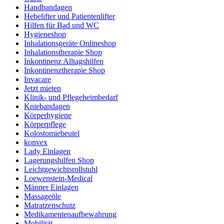
Handbandagen
Hebelifter und Patientenlifter
Hilfen für Bad und WC
Hygieneshop
Inhalationsgeräte Onlineshop
Inhalationstherapie Shop
Inkontinenz Alltagshilfen
Inkontinenztherapie Shop
Invacare
Jetzt mieten
Klinik- und Pflegeheimbedarf
Kniebandagen
Körperhygiene
Körperpflege
Kolostomiebeutel
konvex
Lady Einlagen
Lagerungshilfen Shop
Leichtgewichtsrollstuhl
Loewenstein-Medical
Männer Einlagen
Massageöle
Matratzenschutz
Medikamentenaufbewahrung
Mobilität