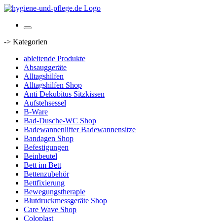
-> Kategorien
ableitende Produkte
Absauggeräte
Alltagshilfen
Alltagshilfen Shop
Anti Dekubitus Sitzkissen
Aufstehsessel
B-Ware
Bad-Dusche-WC Shop
Badewannenlifter Badewannensitze
Bandagen Shop
Befestigungen
Beinbeutel
Bett im Bett
Bettenzubehör
Bettfixierung
Bewegungstherapie
Blutdruckmessgeräte Shop
Care Wave Shop
Coloplast