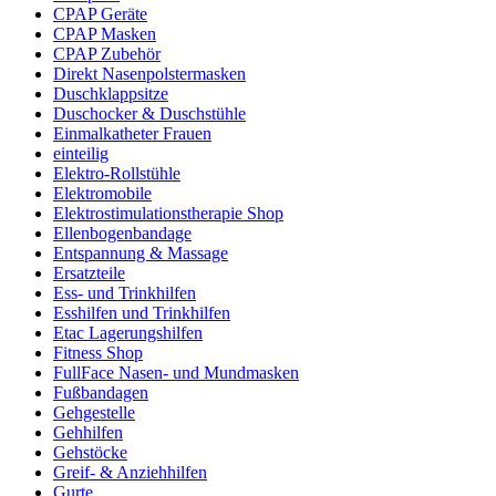
CPAP Geräte
CPAP Masken
CPAP Zubehör
Direkt Nasenpolstermasken
Duschklappsitze
Duschocker & Duschstühle
Einmalkatheter Frauen
einteilig
Elektro-Rollstühle
Elektromobile
Elektrostimulationstherapie Shop
Ellenbogenbandage
Entspannung & Massage
Ersatzteile
Ess- und Trinkhilfen
Esshilfen und Trinkhilfen
Etac Lagerungshilfen
Fitness Shop
FullFace Nasen- und Mundmasken
Fußbandagen
Gehgestelle
Gehhilfen
Gehstöcke
Greif- & Anziehhilfen
Gurte