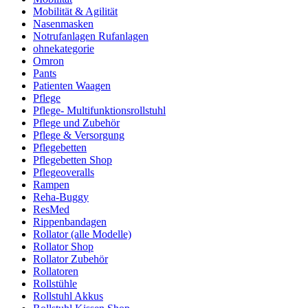
Mobilität & Agilität
Nasenmasken
Notrufanlagen Rufanlagen
ohnekategorie
Omron
Pants
Patienten Waagen
Pflege
Pflege- Multifunktionsrollstuhl
Pflege und Zubehör
Pflege & Versorgung
Pflegebetten
Pflegebetten Shop
Pflegeoveralls
Rampen
Reha-Buggy
ResMed
Rippenbandagen
Rollator (alle Modelle)
Rollator Shop
Rollator Zubehör
Rollatoren
Rollstühle
Rollstuhl Akkus