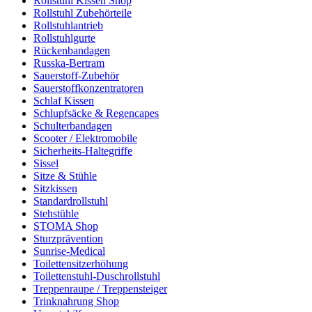
Rollstuhl Kissen Shop
Rollstuhl Zubehörteile
Rollstuhlantrieb
Rollstuhlgurte
Rückenbandagen
Russka-Bertram
Sauerstoff-Zubehör
Sauerstoffkonzentratoren
Schlaf Kissen
Schlupfsäcke & Regencapes
Schulterbandagen
Scooter / Elektromobile
Sicherheits-Haltegriffe
Sissel
Sitze & Stühle
Sitzkissen
Standardrollstuhl
Stehstühle
STOMA Shop
Sturzprävention
Sunrise-Medical
Toilettensitzerhöhung
Toilettenstuhl-Duschrollstuhl
Treppenraupe / Treppensteiger
Trinknahrung Shop