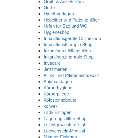
Greif- & Anziehhilfen
Gurte
Handbandagen
Hebelifter und Patientenlifter
Hilfen für Bad und WC
Hygieneshop
Inhalationsgeräte Onlineshop
Inhalationstherapie Shop
Inkontinenz Alltagshilfen
Inkontinenztherapie Shop
Invacare
Jetzt mieten
Klinik- und Pflegeheimbedarf
Kniebandagen
Körperhygiene
Körperpflege
Kolostomiebeutel
konvex
Lady Einlagen
Lagerungshilfen Shop
Leichtgewichtsrollstuhl
Loewenstein-Medical
Männer Einlagen