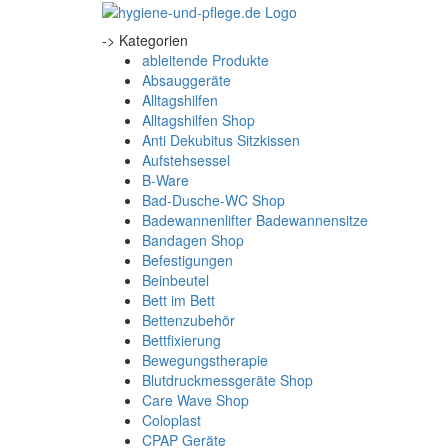
-> Kategorien
ableitende Produkte
Absauggeräte
Alltagshilfen
Alltagshilfen Shop
Anti Dekubitus Sitzkissen
Aufstehsessel
B-Ware
Bad-Dusche-WC Shop
Badewannenlifter Badewannensitze
Bandagen Shop
Befestigungen
Beinbeutel
Bett im Bett
Bettenzubehör
Bettfixierung
Bewegungstherapie
Blutdruckmessgeräte Shop
Care Wave Shop
Coloplast
CPAP Geräte