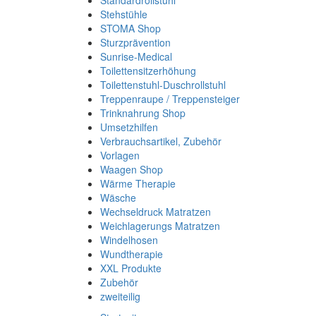
Standardrollstuhl
Stehstühle
STOMA Shop
Sturzprävention
Sunrise-Medical
Toilettensitzerhöhung
Toilettenstuhl-Duschrollstuhl
Treppenraupe / Treppensteiger
Trinknahrung Shop
Umsetzhilfen
Verbrauchsartikel, Zubehör
Vorlagen
Waagen Shop
Wärme Therapie
Wäsche
Wechseldruck Matratzen
Weichlagerungs Matratzen
Windelhosen
Wundtherapie
XXL Produkte
Zubehör
zweiteilig