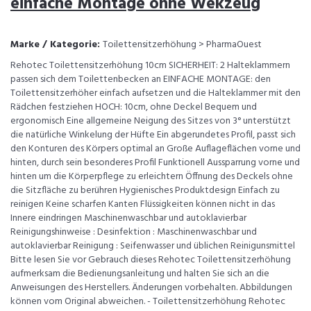
einfache Montage ohne Wekzeug
Marke / Kategorie:
Toilettensitzerhöhung > PharmaOuest
Rehotec Toilettensitzerhöhung 10cm SICHERHEIT: 2 Halteklammern
passen sich dem Toilettenbecken an EINFACHE MONTAGE: den
Toilettensitzerhöher einfach aufsetzen und die Halteklammer mit den
Rädchen festziehen HOCH: 10cm, ohne Deckel Bequem und
ergonomisch Eine allgemeine Neigung des Sitzes von 3° unterstützt
die natürliche Winkelung der Hüfte Ein abgerundetes Profil, passt sich
den Konturen des Körpers optimal an Große Auflageflächen vorne und
hinten, durch sein besonderes Profil Funktionell Aussparrung vorne und
hinten um die Körperpflege zu erleichtern Öffnung des Deckels ohne
die Sitzfläche zu berühren Hygienisches Produktdesign Einfach zu
reinigen Keine scharfen Kanten Flüssigkeiten können nicht in das
Innere eindringen Maschinenwaschbar und autoklavierbar
Reinigungshinweise : Desinfektion : Maschinenwaschbar und
autoklavierbar Reinigung : Seifenwasser und üblichen Reinigunsmittel
Bitte lesen Sie vor Gebrauch dieses Rehotec Toilettensitzerhöhung
aufmerksam die Bedienungsanleitung und halten Sie sich an die
Anweisungen des Herstellers. Änderungen vorbehalten. Abbildungen
können vom Original abweichen. - Toilettensitzerhöhung Rehotec