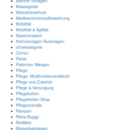
Männer Einlagen
Massageöle
Matratzenschutz
Medikamentenaufbewahrung
Mobilität
Mobilität & Agilität
Nasenmasken
Notrufanlagen Rufanlagen
ohnekategorie
Omron
Pants
Patienten Waagen
Pflege
Pflege- Multifunktionsrollstuhl
Pflege und Zubehör
Pflege & Versorgung
Pflegebetten
Pflegebetten Shop
Pflegeoveralls
Rampen
Reha-Buggy
ResMed
Rippenbandagen