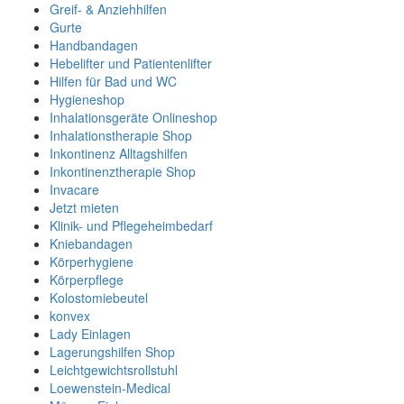
Greif- & Anziehhilfen
Gurte
Handbandagen
Hebelifter und Patientenlifter
Hilfen für Bad und WC
Hygieneshop
Inhalationsgeräte Onlineshop
Inhalationstherapie Shop
Inkontinenz Alltagshilfen
Inkontinenztherapie Shop
Invacare
Jetzt mieten
Klinik- und Pflegeheimbedarf
Kniebandagen
Körperhygiene
Körperpflege
Kolostomiebeutel
konvex
Lady Einlagen
Lagerungshilfen Shop
Leichtgewichtsrollstuhl
Loewenstein-Medical