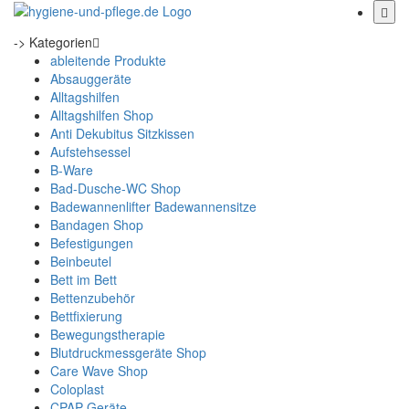
-> Kategorien
ableitende Produkte
Absauggeräte
Alltagshilfen
Alltagshilfen Shop
Anti Dekubitus Sitzkissen
Aufstehsessel
B-Ware
Bad-Dusche-WC Shop
Badewannenlifter Badewannensitze
Bandagen Shop
Befestigungen
Beinbeutel
Bett im Bett
Bettenzubehör
Bettfixierung
Bewegungstherapie
Blutdruckmessgeräte Shop
Care Wave Shop
Coloplast
CPAP Geräte