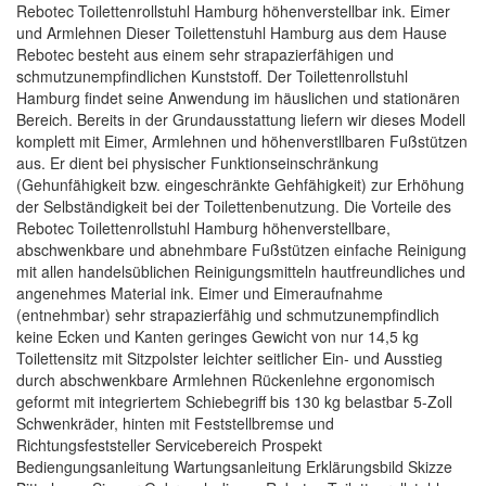
Rebotec Toilettenrollstuhl Hamburg höhenverstellbar ink. Eimer
und Armlehnen Dieser Toilettenstuhl Hamburg aus dem Hause
Rebotec besteht aus einem sehr strapazierfähigen und
schmutzunempfindlichen Kunststoff. Der Toilettenrollstuhl
Hamburg findet seine Anwendung im häuslichen und stationären
Bereich. Bereits in der Grundausstattung liefern wir dieses Modell
komplett mit Eimer, Armlehnen und höhenverstllbaren Fußstützen
aus. Er dient bei physischer Funktionseinschränkung
(Gehunfähigkeit bzw. eingeschränkte Gehfähigkeit) zur Erhöhung
der Selbständigkeit bei der Toilettenbenutzung. Die Vorteile des
Rebotec Toilettenrollstuhl Hamburg höhenverstellbare,
abschwenkbare und abnehmbare Fußstützen einfache Reinigung
mit allen handelsüblichen Reinigungsmitteln hautfreundliches und
angenehmes Material ink. Eimer und Eimeraufnahme
(entnehmbar) sehr strapazierfähig und schmutzunempfindlich
keine Ecken und Kanten geringes Gewicht von nur 14,5 kg
Toilettensitz mit Sitzpolster leichter seitlicher Ein- und Ausstieg
durch abschwenkbare Armlehnen Rückenlehne ergonomisch
geformt mit integriertem Schiebegriff bis 130 kg belastbar 5-Zoll
Schwenkräder, hinten mit Feststellbremse und
Richtungsfeststeller Servicebereich Prospekt
Bediengungsanleitung Wartungsanleitung Erklärungsbild Skizze