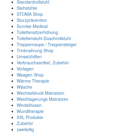
Standardrollstuhl
Stehstühle
STOMA Shop
Sturzprävention
Sunrise-Medical
Toilettensitzerhöhung
Toilettenstuhl-Duschrollstuhl
Treppenraupe / Treppensteiger
Trinknahrung Shop
Umsetzhilfen
Verbrauchsartikel, Zubehör
Vorlagen
Waagen Shop
Wärme Therapie
Wäsche
Wechseldruck Matratzen
Weichlagerungs Matratzen
Windelhosen
Wundtherapie
XXL Produkte
Zubehör
zweiteilig